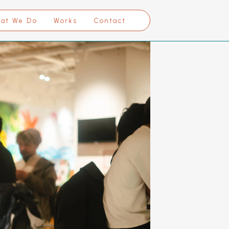
at We Do
Works
Contact