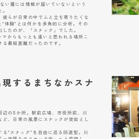
たない層には情報が届いていないという
た。
、彼らが日常の中でふと立ち寄りたくな
と“体験”とは何かを多角的に分析。その
出したのが、「スナック」でした。
テーマからもっとも遠いと思われる場所こ
ける最短距離だったのです。
出現するまちなかスナ
周辺の5か所。駅前広場、市役所前、川
など、日常の風景にスナックが突如とし
。
する“スナック”を自由に巡る回遊型。川