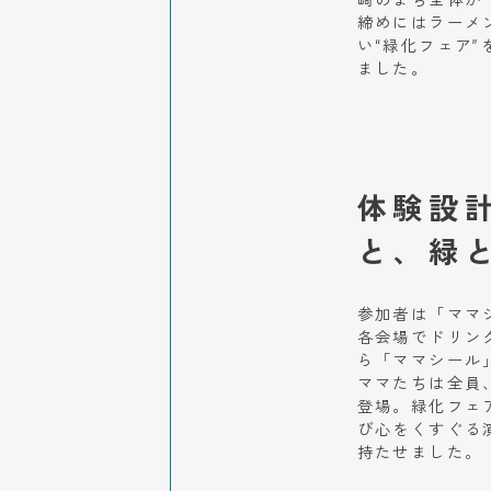
崎のまち全体が
締めにはラーメ
い“緑化フェア”
ました。
体験設
と、緑
参加者は「ママ
各会場でドリン
ら「ママシール
ママたちは全員
登場。緑化フェ
び心をくすぐる
持たせました。