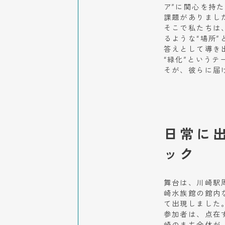
ア”に関心を持
課題がありまし
そこで私たちは
るような“場所”
答えとして導き
“緑化”という
そが、彼らに届
日常に
ック
舞台は、川崎駅
崎水族館の館内
て出現しました
参加者は、点在