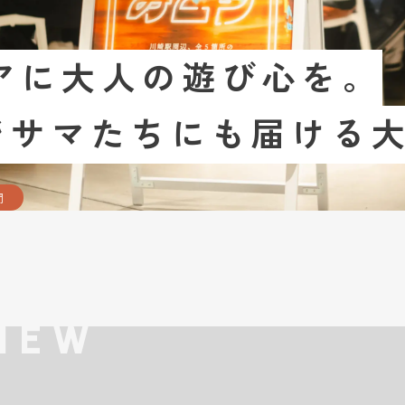
アに大人の遊び心を。
オジサマたちにも届ける
間
IEW