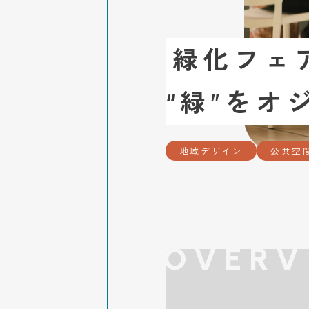
緑化フェ
“緑”を
地域デザイン
公共空
OVERV