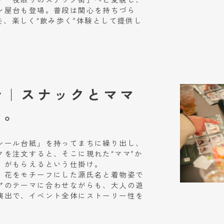
「一夜限りのスナック街」へと変貌し、
ン屋台も登場。普段は関心を持ちづら
を、楽しく“飲み歩く”体験として提供し
計｜スナックとママ
と。
シール台紙」を持ってまちに繰り出し、
クを注文すると、そこに現れた“ママ”か
」がもらえるという仕掛け。
、花をモチーフにした源氏名と着物姿で
アのテーマに合わせながらも、大人の遊
演出で、イベント全体にストーリー性を